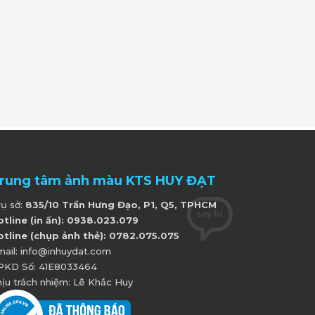
rung tâm ảnh màu KTS HUY ĐẠT
rụ sở:
835/10 Trần Hưng Đạo, P1, Q5, TPHCM
otline (in ấn): 0938.023.079
otline (chụp ảnh thẻ): 0782.075.075
mail: info@inhuydat.com
PKD Số: 41E8033464
ịu trách nhiệm: Lê Khắc Huy