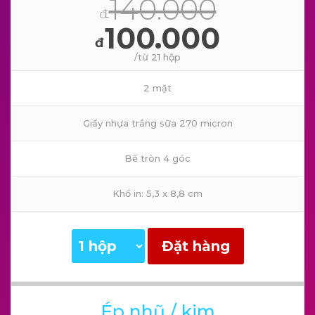
140.000
đ
100.000
đ
/từ 21 hộp
2 mặt
Giấy nhựa trắng sữa 270 micron
Bế tròn 4 góc
Khổ in: 5,3 x 8,8 cm
Đặt hàng
Ép nhũ / kim