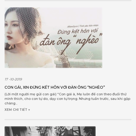
17 -10-2019
CON GÁI, XIN ĐỪNG KẾT HÔN VỚI ĐÀN ÔNG “NGHÈO”
(Lời một người mẹ gửi con gái) “Con gái à, Mẹ luôn để con theo đuổi thứ
mình thích, cho con tự do, dạy con tự trọng. Nhưng tuần trước, sau khi gặp
chàng...
XEM CHI TIẾT +