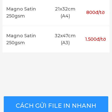
Magno Satin
21x32cm
800đ/tờ
250gsm
(A4)
Magno Satin
32x47cm
1.500đ/tờ
250gsm
(A3)
CÁCH GỬI FILE IN NHANH