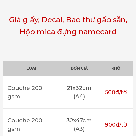
Giá giấy, Decal, Bao thư gấp sẵn,
Hộp mica đựng namecard
LOẠI
ĐƠN GIÁ
KHỔ
Couche 200
21x32cm
500đ/tờ
gsm
(A4)
Couche 200
32x47cm
900đ/tờ
gsm
(A3)