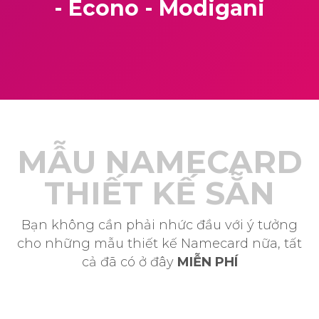
- Econo - Modigani
MẪU NAMECARD
THIẾT KẾ SẴN
Bạn không cần phải nhức đầu với ý tưởng
cho những mẫu thiết kế Namecard nữa, tất
cả đã có ở đây
MIỄN PHÍ