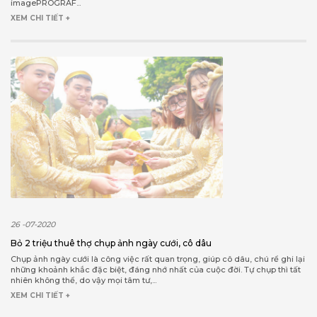
imagePROGRAF...
XEM CHI TIẾT +
26 -07-2020
Bỏ 2 triệu thuê thợ chụp ảnh ngày cưới, cô dâu
Chụp ảnh ngày cưới là công việc rất quan trọng, giúp cô dâu, chú rể ghi lại
những khoảnh khắc đặc biệt, đáng nhớ nhất của cuộc đời. Tự chụp thì tất
nhiên không thể, do vậy mọi tâm tư,...
XEM CHI TIẾT +