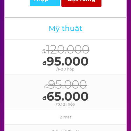
Mỹ thuật
120.000
đ
95.000
đ
/1-20 hộp
95.000
đ
65.000
đ
/từ 21 hộp
2 mặt