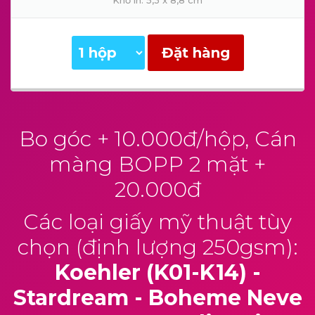
Khổ in: 5,3 x 8,8 cm
Đặt hàng
Bo góc + 10.000đ/hộp, Cán
màng BOPP 2 mặt +
20.000đ
Các loại giấy mỹ thuật tùy
chọn (định lượng 250gsm):
Koehler (K01-K14) -
Stardream - Boheme Neve