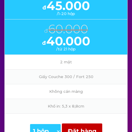
45.000
đ
/1-20 hộp
60.000
đ
40.000
đ
/từ 21 hộp
2 mặt
Giấy Couche 300 / Fort 250
Không cán màng
Khổ in: 5,3 x 8,8cm
Đặt hàng