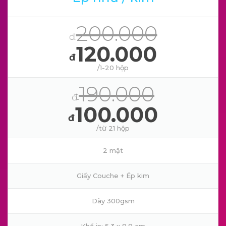
200.000
đ
120.000
đ
/1-20 hộp
190.000
đ
100.000
đ
/từ 21 hộp
2 mặt
Giấy Couche + Ép kim
Dày 300gsm