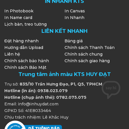
IN NHANH KTS
In Photobook
In Canvas
In Name card
In Nhanh
Lịch bàn, treo tường
LIÊN KẾT NHANH
Đặt hàng nhanh
Bảng giá
Hướng dẫn Upload
Chính sách Thanh Toán
Liên hệ
Chính sách chung
Chính sách bảo hảnh
Chính sách giao hàng
Chính sách Bảo Mật
Trung tâm ảnh màu KTS HUY ĐẠT
Trụ sở:
835/10 Trần Hưng Đạo, P1, Q5, TPHCM
Hotline (in ấn): 0938.023.079
Hotline (chụp ảnh thẻ): 0782.075.075
Email: info@inhuydat.com
GPKD Số: 41E8033464
Chịu trách nhiệm: Lê Khắc Huy