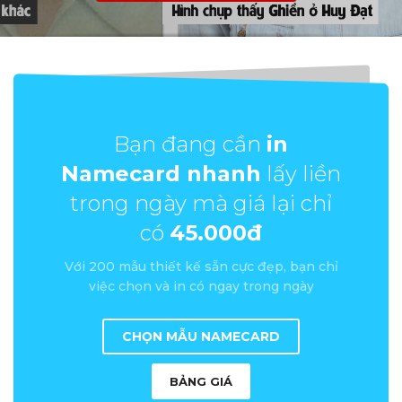
Bạn đang cần
in
Namecard nhanh
lấy liền
trong ngày mà giá lại chỉ
có
45.000đ
Với 200 mẫu thiết kế sẵn cực đẹp, bạn chỉ
việc chọn và in có ngay trong ngày
CHỌN MẪU NAMECARD
BẢNG GIÁ