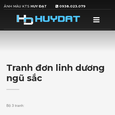
ẢNH MÀU KTS
HUY ĐẠT
0938.023.079
×
HƯỚNG DẪN ĐẶT HÀNG
1
2
3
click nủt
Upload file
Hoàn
ĐẶT HÀNG
và điền thông
thành & chờ gọi
NHANH
tin
xác nhận
Nếu quý khách vẫn còn thắc mắc, vui lòng liên hệ với chúng tôi
0766.341.341
. Xin cảm ơn !
GIỜ LÀM VIỆC
Tranh đơn linh dương
Thứ 2-7
8:30AM - 6:00PM
ngũ sắc
Nhận hàng online:
24/24
Bộ 3 tranh: