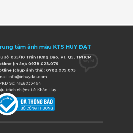
rung tâm ảnh màu KTS HUY ĐẠT
rụ sở:
835/10 Trần Hưng Đạo, P1, Q5, TPHCM
otline (in ấn): 0938.023.079
otline (chụp ảnh thẻ): 0782.075.075
mail: info@inhuydat.com
PKD Số: 41E8033464
ịu trách nhiệm: Lê Khắc Huy