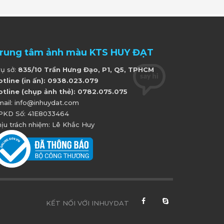
rung tâm ảnh màu KTS HUY ĐẠT
rụ sở:
835/10 Trần Hưng Đạo, P1, Q5, TPHCM
otline (in ấn): 0938.023.079
otline (chụp ảnh thẻ): 0782.075.075
mail: info@inhuydat.com
PKD Số: 41E8033464
ịu trách nhiệm: Lê Khắc Huy
KẾT NỐI VỚI INHUYDAT