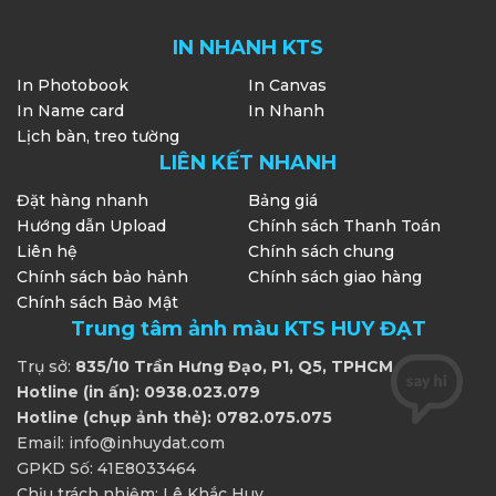
IN NHANH KTS
In Photobook
In Canvas
In Name card
In Nhanh
Lịch bàn, treo tường
LIÊN KẾT NHANH
Đặt hàng nhanh
Bảng giá
Hướng dẫn Upload
Chính sách Thanh Toán
Liên hệ
Chính sách chung
Chính sách bảo hảnh
Chính sách giao hàng
Chính sách Bảo Mật
Trung tâm ảnh màu KTS HUY ĐẠT
Trụ sở:
835/10 Trần Hưng Đạo, P1, Q5, TPHCM
Hotline (in ấn): 0938.023.079
Hotline (chụp ảnh thẻ): 0782.075.075
Email: info@inhuydat.com
GPKD Số: 41E8033464
Chịu trách nhiệm: Lê Khắc Huy