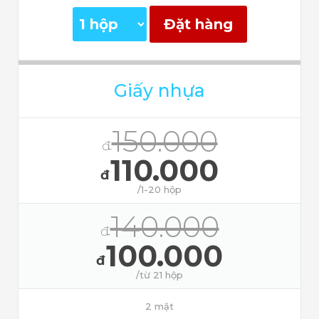
Đặt hàng
Giấy nhựa
150.000
đ
110.000
đ
/1-20 hộp
140.000
đ
100.000
đ
/từ 21 hộp
2 mặt