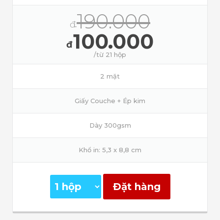
190.000
đ
100.000
đ
/từ 21 hộp
2 mặt
Giấy Couche + Ép kim
Dày 300gsm
Khổ in: 5,3 x 8,8 cm
Đặt hàng