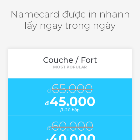
Namecard được in nhanh
lấy ngay trong ngày
Couche / Fort
65.000
đ
45.000
đ
/1-20 hộp
60.000
đ
40.000