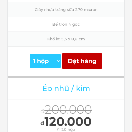
Giấy nhựa trắng sữa 270 micron
Bế tròn 4 góc
Khổ in: 5,3 x 8,8 cm
Đặt hàng
Ép nhũ / kim
200.000
đ
120.000
đ
/1-20 hộp