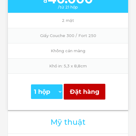
đ
/từ 21 hộp
2 mặt
Giấy Couche 300 / Fort 250
Không cán màng
Khổ in: 5,3 x 8,8cm
Đặt hàng
Mỹ thuật