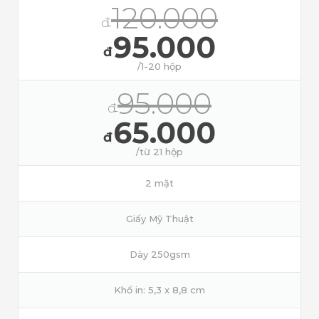
120.000
đ
95.000
đ
/1-20 hộp
95.000
đ
65.000
đ
/từ 21 hộp
2 mặt
Giấy Mỹ Thuật
Dày 250gsm
Khổ in: 5,3 x 8,8 cm