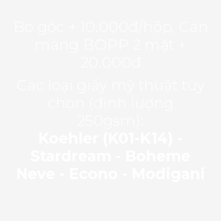
Bo góc + 10.000đ/hộp, Cán
màng BOPP 2 mặt +
20.000đ
Các loại giấy mỹ thuật tùy
chọn (định lượng
250gsm):
Koehler (K01-K14) -
Stardream - Boheme
Neve - Econo - Modigani