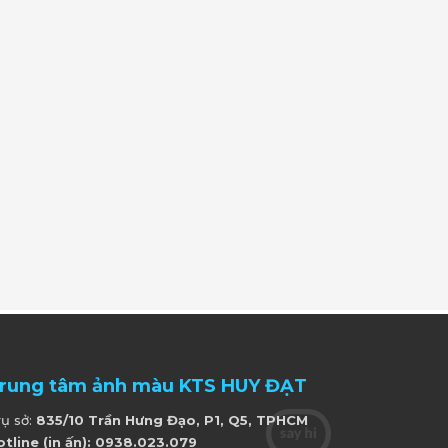
rung tâm ảnh màu KTS HUY ĐẠT
rụ sở:
835/10 Trần Hưng Đạo, P1, Q5, TPHCM
otline (in ấn): 0938.023.079