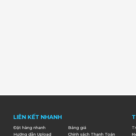
LIÊN KẾT NHANH
T
Đặt hàng nhanh
Bảng giá
T
Hướng dẫn Upload
Chính sách Thanh Toán
H