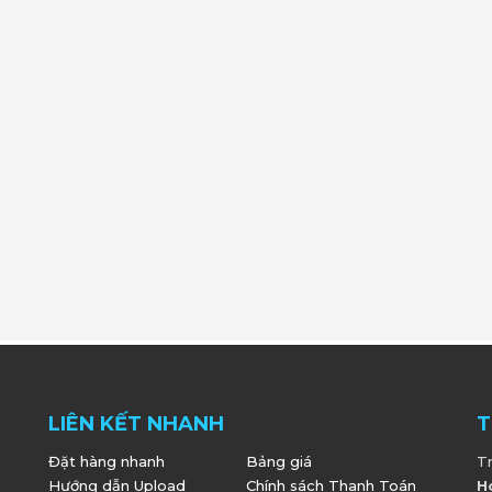
LIÊN KẾT NHANH
T
Đặt hàng nhanh
Bảng giá
T
Hướng dẫn Upload
Chính sách Thanh Toán
H