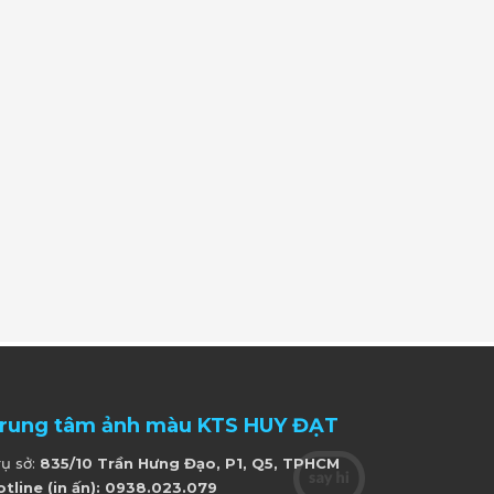
rung tâm ảnh màu KTS HUY ĐẠT
rụ sở:
835/10 Trần Hưng Đạo, P1, Q5, TPHCM
otline (in ấn): 0938.023.079