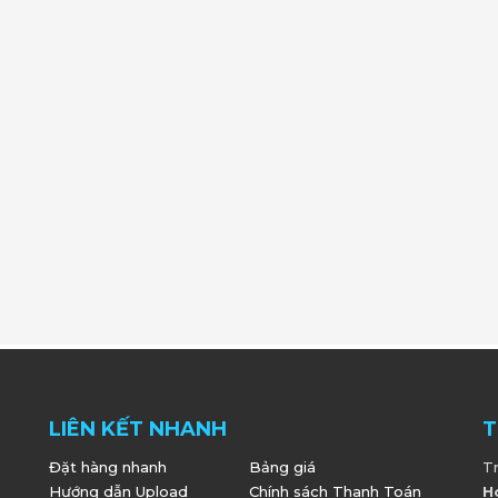
LIÊN KẾT NHANH
T
Đặt hàng nhanh
Bảng giá
T
Hướng dẫn Upload
Chính sách Thanh Toán
H