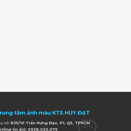
rung tâm ảnh màu KTS HUY ĐẠT
rụ sở:
835/10 Trần Hưng Đạo, P1, Q5, TPHCM
otline (in ấn): 0938.023.079