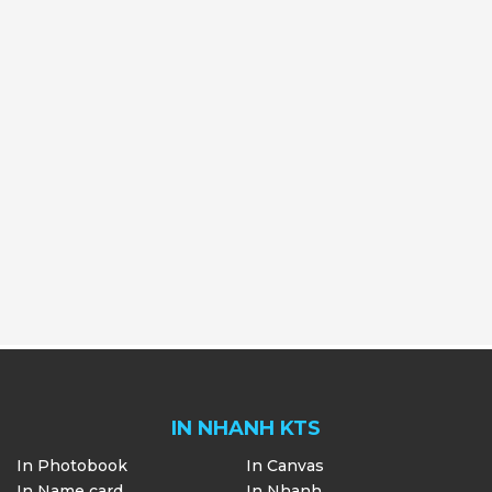
IN NHANH KTS
In Photobook
In Canvas
In Name card
In Nhanh