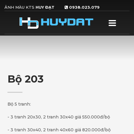
ẢNH MÀU KTS
HUY ĐẠT
0938.023.079
×
HƯỚNG DẪN ĐẶT HÀNG
1
2
3
click nủt
Upload file
Hoàn
ĐẶT HÀNG
và điền thông
thành & chờ gọi
NHANH
tin
xác nhận
Nếu quý khách vẫn còn thắc mắc, vui lòng liên hệ với chúng tôi
0766.341.341
. Xin cảm ơn !
GIỜ LÀM VIỆC
Bộ 203
Thứ 2-7
8:30AM - 6:00PM
Nhận hàng online:
24/24
Bộ 5 tranh:
- 3 tranh 20x30, 2 tranh 30x40 giá 550.000đ/bộ
- 3 tranh 30x40, 2 tranh 40x60 giá 820.000đ/bộ